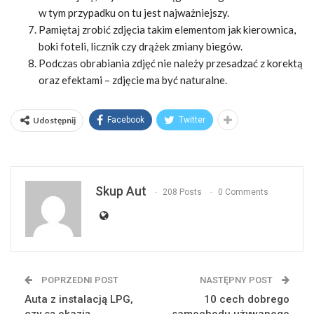
w tym przypadku on tu jest najważniejszy.
Pamiętaj zrobić zdjęcia takim elementom jak kierownica,
boki foteli, licznik czy drążek zmiany biegów.
Podczas obrabiania zdjęć nie należy przesadzać z korektą
oraz efektami – zdjęcie ma być naturalne.
Udostępnij
Facebook
Twitter
Skup Aut
208 Posts
0 Comments
POPRZEDNI POST
NASTĘPNY POST
Auta z instalacją LPG,
10 cech dobrego
czy są okazją
samochodu używanego