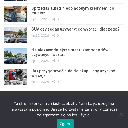
Sprzedaż auta z niespłaconym kredytem: co
musisz…
lip 30, 2026
0
SUV czy sedan używany: co wybrać i dlaczego?
lip 25, 2026
0
Najniezawodniejsze marki samochodów
używanych warte…
lip 20, 2026
0
Jak przygotować auto do skupu, aby uzyskać
więcej?
lip 15, 2026
0
Ta strona korzysta z ciasteczek aby świadczyć usługi na
Partnerzy
Kontakt
najwyższym poziomie. Dalsze korzystanie ze strony oznacza,
że zgadzasz się na ich użycie.
© 2026 - Wszystkie prawa zastrzeżone. Design by
S 90
Zgoda