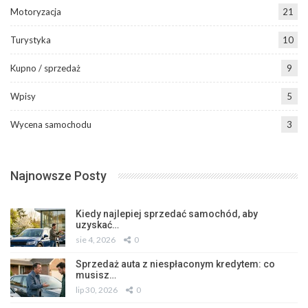
Motoryzacja
21
Turystyka
10
Kupno / sprzedaż
9
Wpisy
5
Wycena samochodu
3
Najnowsze Posty
Kiedy najlepiej sprzedać samochód, aby
uzyskać…
sie 4, 2026
0
Sprzedaż auta z niespłaconym kredytem: co
musisz…
lip 30, 2026
0