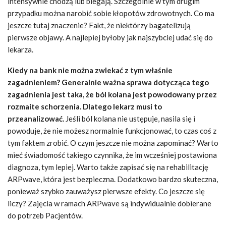
intensywnie chodzą lub biegają. Szczególnie w tym drugim
przypadku można narobić sobie kłopotów zdrowotnych. Co ma
jeszcze tutaj znaczenie? Fakt, że niektórzy bagatelizują
pierwsze objawy. A najlepiej byłoby jak najszybciej udać się do
lekarza.
Kiedy na bank nie można zwlekać z tym właśnie
zagadnieniem? Generalnie ważna sprawa dotycząca tego
zagadnienia jest taka, że ból kolana jest powodowany przez
rozmaite schorzenia. Dlatego lekarz musi to
przeanalizować.
Jeśli ból kolana nie ustępuje, nasila się i
powoduje, że nie możesz normalnie funkcjonować, to czas coś z
tym faktem zrobić. O czym jeszcze nie można zapominać? Warto
mieć świadomość takiego czynnika, że im wcześniej postawiona
diagnoza, tym lepiej. Warto także zapisać się na rehabilitację
ARPwave, która jest bezpieczna. Dodatkowo bardzo skuteczna,
ponieważ szybko zauważysz pierwsze efekty. Co jeszcze się
liczy? Zajęcia w ramach ARPwave są indywidualnie dobierane
do potrzeb Pacjentów.