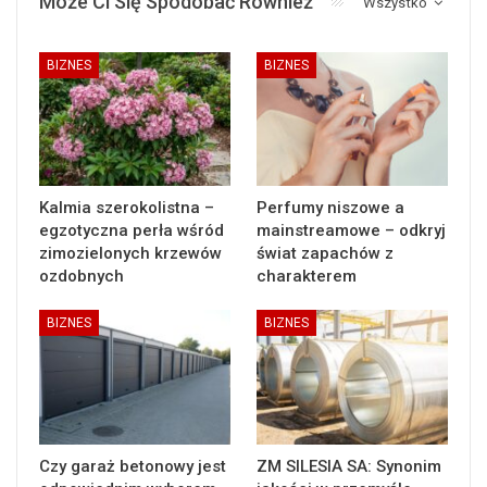
Może Ci Się Spodobać Również
Wszystko
BIZNES
BIZNES
Kalmia szerokolistna –
Perfumy niszowe a
egzotyczna perła wśród
mainstreamowe – odkryj
zimozielonych krzewów
świat zapachów z
ozdobnych
charakterem
BIZNES
BIZNES
Czy garaż betonowy jest
ZM SILESIA SA: Synonim