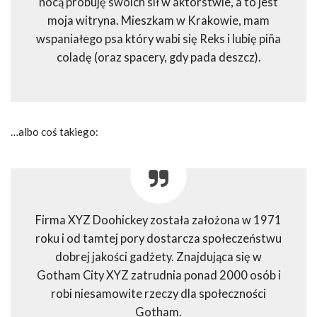
nocą próbuję swoich sił w aktorstwie, a to jest
moja witryna. Mieszkam w Krakowie, mam
wspaniałego psa który wabi się Reks i lubię piña
coladę (oraz spacery, gdy pada deszcz).
…albo coś takiego:
Firma XYZ Doohickey została założona w 1971
roku i od tamtej pory dostarcza społeczeństwu
dobrej jakości gadżety. Znajdująca się w
Gotham City XYZ zatrudnia ponad 2000 osób i
robi niesamowite rzeczy dla społeczności
Gotham.