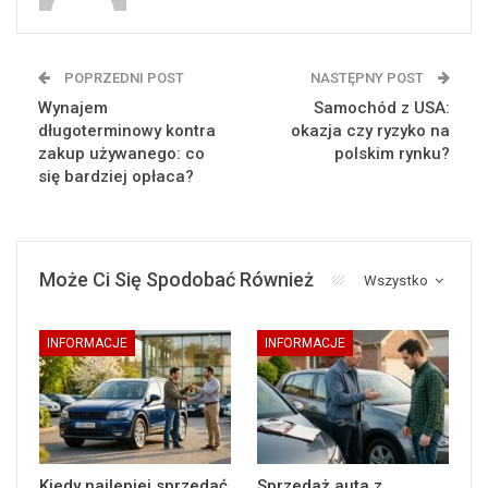
POPRZEDNI POST
NASTĘPNY POST
Wynajem
Samochód z USA:
długoterminowy kontra
okazja czy ryzyko na
zakup używanego: co
polskim rynku?
się bardziej opłaca?
Może Ci Się Spodobać Również
Wszystko
INFORMACJE
INFORMACJE
Kiedy najlepiej sprzedać
Sprzedaż auta z