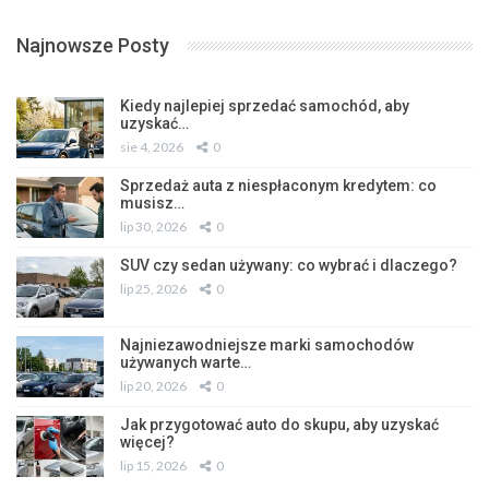
Najnowsze Posty
Kiedy najlepiej sprzedać samochód, aby
uzyskać…
sie 4, 2026
0
Sprzedaż auta z niespłaconym kredytem: co
musisz…
lip 30, 2026
0
SUV czy sedan używany: co wybrać i dlaczego?
lip 25, 2026
0
Najniezawodniejsze marki samochodów
używanych warte…
lip 20, 2026
0
Jak przygotować auto do skupu, aby uzyskać
więcej?
lip 15, 2026
0