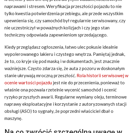
naprawami i stresem. Weryfikacja przeszłości pojazdu to nie
tylko kwestia potwierdzenia przebiegu, ale przede wszystkim
upewnienia się, czy samochód był regularnie serwisowany, czy
nie uczestniczył w poważnych kolizjach i czy jego stan
techniczny odpowiada zapewnieniom sprzedającego.
Kiedy przeglądasz ogłoszenia, łatwo ulec pokusie idealnie
wypolerowanego lakieru i czystego wnętrza. Pamiętaj jednak,
że to, co kryje się pod maską i w dokumentach, jest znacznie
ważniejsze. Często zdarza się, że auta z pozoru w doskonałym
stanie ukrywają mroczną przeszłość.
Rola historii serwisowej w
ocenie wartości pojazdu
jest nie do przecenienia, ponieważ to
właśnie ona pozwala rzetelnie wycenić samochód i ocenić
ryzyko przyszłych awarii. Regularne wymiany oleju, terminowe
naprawy eksploatacyjne i korzystanie z autoryzowanych stacji
obsługi (ASO) to sygnały, że poprzedni właściciel dbał o
maszynę.
Na co zwrócić szczególną uwagę w