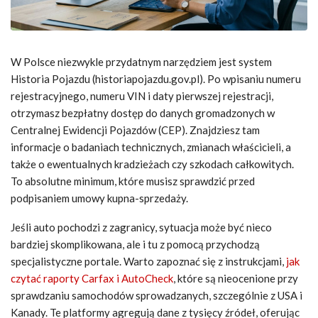
W Polsce niezwykle przydatnym narzędziem jest system
Historia Pojazdu (historiapojazdu.gov.pl). Po wpisaniu numeru
rejestracyjnego, numeru VIN i daty pierwszej rejestracji,
otrzymasz bezpłatny dostęp do danych gromadzonych w
Centralnej Ewidencji Pojazdów (CEP). Znajdziesz tam
informacje o badaniach technicznych, zmianach właścicieli, a
także o ewentualnych kradzieżach czy szkodach całkowitych.
To absolutne minimum, które musisz sprawdzić przed
podpisaniem umowy kupna-sprzedaży.
Jeśli auto pochodzi z zagranicy, sytuacja może być nieco
bardziej skomplikowana, ale i tu z pomocą przychodzą
specjalistyczne portale. Warto zapoznać się z instrukcjami,
jak
czytać raporty Carfax i AutoCheck
, które są nieocenione przy
sprawdzaniu samochodów sprowadzanych, szczególnie z USA i
Kanady. Te platformy agregują dane z tysięcy źródeł, oferując