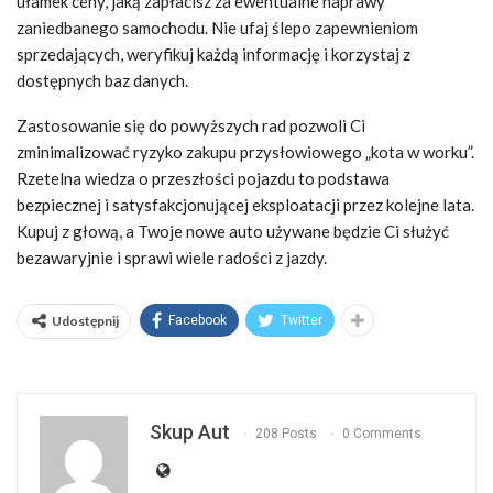
ułamek ceny, jaką zapłacisz za ewentualne naprawy
zaniedbanego samochodu. Nie ufaj ślepo zapewnieniom
sprzedających, weryfikuj każdą informację i korzystaj z
dostępnych baz danych.
Zastosowanie się do powyższych rad pozwoli Ci
zminimalizować ryzyko zakupu przysłowiowego „kota w worku”.
Rzetelna wiedza o przeszłości pojazdu to podstawa
bezpiecznej i satysfakcjonującej eksploatacji przez kolejne lata.
Kupuj z głową, a Twoje nowe auto używane będzie Ci służyć
bezawaryjnie i sprawi wiele radości z jazdy.
Udostępnij
Facebook
Twitter
Skup Aut
208 Posts
0 Comments