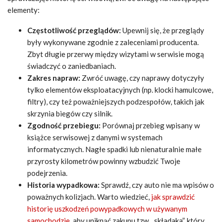
elementy:
Częstotliwość przeglądów:
Upewnij się, że przeglądy
były wykonywane zgodnie z zaleceniami producenta.
Zbyt długie przerwy między wizytami w serwisie mogą
świadczyć o zaniedbaniach.
Zakres napraw:
Zwróć uwagę, czy naprawy dotyczyły
tylko elementów eksploatacyjnych (np. klocki hamulcowe,
filtry), czy też poważniejszych podzespołów, takich jak
skrzynia biegów czy silnik.
Zgodność przebiegu:
Porównaj przebieg wpisany w
książce serwisowej z danymi w systemach
informatycznych. Nagłe spadki lub nienaturalnie małe
przyrosty kilometrów powinny wzbudzić Twoje
podejrzenia.
Historia wypadkowa:
Sprawdź, czy auto nie ma wpisów o
poważnych kolizjach. Warto wiedzieć,
jak sprawdzić
historię uszkodzeń powypadkowych w używanym
samochodzie
, aby uniknąć zakupu tzw. „składaka”, który