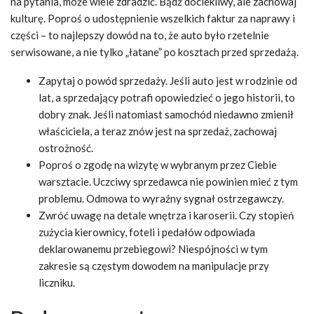
na pytania, może wiele zdradzić. Bądź dociekliwy, ale zachowaj
kulturę. Poproś o udostępnienie wszelkich faktur za naprawy i
części – to najlepszy dowód na to, że auto było rzetelnie
serwisowane, a nie tylko „łatane” po kosztach przed sprzedażą.
Zapytaj o powód sprzedaży. Jeśli auto jest w rodzinie od
lat, a sprzedający potrafi opowiedzieć o jego historii, to
dobry znak. Jeśli natomiast samochód niedawno zmienił
właściciela, a teraz znów jest na sprzedaż, zachowaj
ostrożność.
Poproś o zgodę na wizytę w wybranym przez Ciebie
warsztacie. Uczciwy sprzedawca nie powinien mieć z tym
problemu. Odmowa to wyraźny sygnał ostrzegawczy.
Zwróć uwagę na detale wnętrza i karoserii. Czy stopień
zużycia kierownicy, foteli i pedałów odpowiada
deklarowanemu przebiegowi? Niespójności w tym
zakresie są częstym dowodem na manipulacje przy
liczniku.