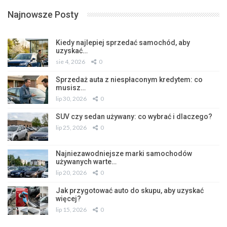
Najnowsze Posty
Kiedy najlepiej sprzedać samochód, aby
uzyskać…
sie 4, 2026
0
Sprzedaż auta z niespłaconym kredytem: co
musisz…
lip 30, 2026
0
SUV czy sedan używany: co wybrać i dlaczego?
lip 25, 2026
0
Najniezawodniejsze marki samochodów
używanych warte…
lip 20, 2026
0
Jak przygotować auto do skupu, aby uzyskać
więcej?
lip 15, 2026
0