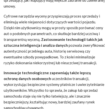
sprzedający, jak i kupujący mają większe zaufanie do zawieranej
umowy.
Cyfrowe narzędzia wyceny przyspieszają proces sprzedaży i
eliminują wiele niejasności dotyczących wartości pojazdu.
Dzięki nim użytkownicy mogą w prosty sposób porównać ceny
aut o podobnych parametrach, co skutkuje bardziej uczciwą i
transparentną wyceną.
Zastosowanie technologii takich jak
sztuczna inteligencja i analiza danych
pozwala zweryfikować
autentyczność przebiegu auta, historię serwisową czy
ewentualne szkody powypadkowe. To z kolei minimalizuje
ryzyko dokonania niekorzystnej lub nieuczciwej transakcji.
Innowacje technologiczne zapewniają także lepszą
ochronę danych osobowych
uczestników transakcji,
wykorzystując bezpieczne systemy płatnicze i uwierzytelnianie
użytkowników. Wszystko to sprawia, że zakup lub sprzedaż
samochodu staje się nie tylko łatwiejszy, ale i znacznie
bezpieczniejszy, kształtując nowy, bardziej zaufany rynek
samochodów używanych.