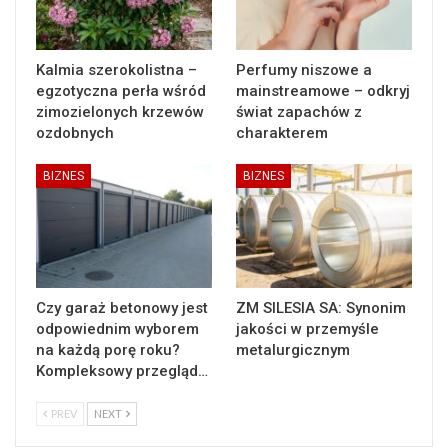
Kalmia szerokolistna –
Perfumy niszowe a
egzotyczna perła wśród
mainstreamowe – odkryj
zimozielonych krzewów
świat zapachów z
ozdobnych
charakterem
BIZNES
BIZNES
Czy garaż betonowy jest
ZM SILESIA SA: Synonim
odpowiednim wyborem
jakości w przemyśle
na każdą porę roku?
metalurgicznym
Kompleksowy przegląd…
PREV
NEXT