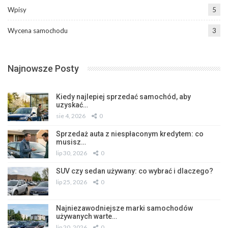
Wpisy
5
Wycena samochodu
3
Najnowsze Posty
Kiedy najlepiej sprzedać samochód, aby
uzyskać…
sie 4, 2026
0
Sprzedaż auta z niespłaconym kredytem: co
musisz…
lip 30, 2026
0
SUV czy sedan używany: co wybrać i dlaczego?
lip 25, 2026
0
Najniezawodniejsze marki samochodów
używanych warte…
lip 20, 2026
0