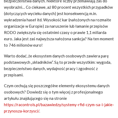
bezpieczeństwa danych. Niektóre liczby przemawiają zaś do
wyobraźni… Co ciekawe, aż 80 procent wszystkich przypadków
(dotyczących wycieku danych) jest konsekwencją m.in.
wykradzenia haseł itd. Wysokość kar (nałożonych na rozmaite
organizacje w Europie) za naruszenie lub łamanie przepisów
RODO zwiększyła się ostatnimi czasy o prawie 1,1 miliarda
euro. Jaka jest zaś najwyższa nałożona sankcja? Na ten moment
to 746 milionów euro!
Warto dodać, że ekosystem danych osobowych zawiera parę
podstawowych „składników”. Są to przede wszystkim: wygoda,
bezpieczeństwo danych, wydajność pracy i zgodność z
przepisami.
Czym cechują się poszczególne elementy ekosystemu danych
osobowych? Dowiedz się o tym więcej z profesjonalnego
artykułu znajdującego się na stronie
https://racontrols.pl/bazawiedzy/systemy-rfid-czym-sa-i-jakie-
przynosza-korzysci/
.