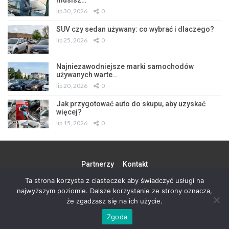
musisz…
lip 30, 2026
0
SUV czy sedan używany: co wybrać i dlaczego?
lip 25, 2026
0
Najniezawodniejsze marki samochodów
używanych warte…
lip 20, 2026
0
Jak przygotować auto do skupu, aby uzyskać
więcej?
lip 15, 2026
0
Partnerzy
Kontakt
Ta strona korzysta z ciasteczek aby świadczyć usługi na
najwyższym poziomie. Dalsze korzystanie ze strony oznacza,
© 2026 - Wszystkie prawa zastrzeżone. Design by
S 90
że zgadzasz się na ich użycie.
Zgoda