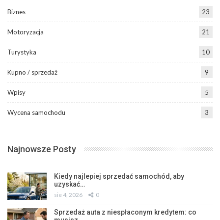
Biznes
23
Motoryzacja
21
Turystyka
10
Kupno / sprzedaż
9
Wpisy
5
Wycena samochodu
3
Najnowsze Posty
Kiedy najlepiej sprzedać samochód, aby
uzyskać…
sie 4, 2026
0
Sprzedaż auta z niespłaconym kredytem: co