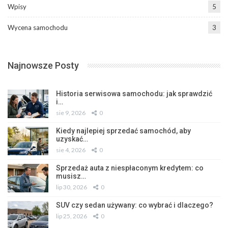
Wpisy
5
Wycena samochodu
3
Najnowsze Posty
Historia serwisowa samochodu: jak sprawdzić
i…
sie 9, 2026
0
Kiedy najlepiej sprzedać samochód, aby
uzyskać…
sie 4, 2026
0
Sprzedaż auta z niespłaconym kredytem: co
musisz…
lip 30, 2026
0
SUV czy sedan używany: co wybrać i dlaczego?
lip 25, 2026
0