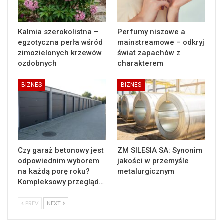
Kalmia szerokolistna –
Perfumy niszowe a
egzotyczna perła wśród
mainstreamowe – odkryj
zimozielonych krzewów
świat zapachów z
ozdobnych
charakterem
BIZNES
BIZNES
Czy garaż betonowy jest
ZM SILESIA SA: Synonim
odpowiednim wyborem
jakości w przemyśle
na każdą porę roku?
metalurgicznym
Kompleksowy przegląd…
PREV
NEXT