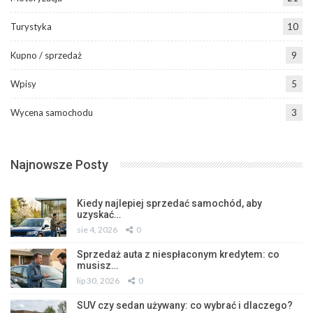
Turystyka
10
Kupno / sprzedaż
9
Wpisy
5
Wycena samochodu
3
Najnowsze Posty
Kiedy najlepiej sprzedać samochód, aby
uzyskać…
sie 4, 2026
0
Sprzedaż auta z niespłaconym kredytem: co
musisz…
lip 30, 2026
0
SUV czy sedan używany: co wybrać i dlaczego?