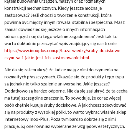
kątem budowania urządzeń, maszyn oraz rozmaitych
konstrukcji mechanicznych. Kiedy jeszcze można je
zastosować? Jeśli chodzi o tworzenie konstrukcji, która
powinna być między innymi trwała, stabilna i bezpieczna. Masz
zamiar dowiedzieć się jeszcze o innych informacjach
odnoszących się do tego właśnie zagadnienia? Jeśli tak, to
warto dokładnie przeczytać wpis znajdujący się na stronie
https://www.inoxplus.com.pl/baza-wiedzy/sruby-dociskowe-
czym-sa-i-jakie-jest-ich-zastosowanie.html
.
Nie da się zatem ukryć, że ludzie mają z nimi do czynienia na
rozmaitych płaszczyznach. Okazuje się, że produkty tego typu
są jednak nie tylko szalenie uniwersalne. Jakie jeszcze?
Dodatkowo są bardzo odporne. Nie da się zaś ukryć, że ta cecha
ma tutaj szczególne znaczenie. To powoduje, że coraz więcej
osób chętnie kupuje śruby dociskowe. A jak chcesz zdecydować
się na produkty z wysokiej półki, to warto wybrać właśnie sklep
internetowy Inox-Plus. Poza tym bardzo dobrze się z nimi
pracuje. Są one również wybierane ze względów estetycznych.