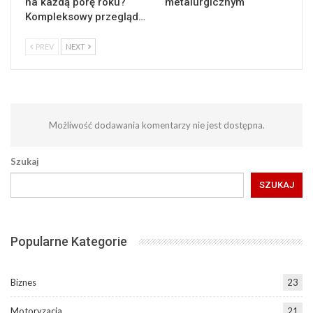
na każdą porę roku?
metalurgicznym
Kompleksowy przegląd…
PREV
NEXT
Możliwość dodawania komentarzy nie jest dostępna.
Szukaj
SZUKAJ
Popularne Kategorie
Biznes
23
Motoryzacja
21