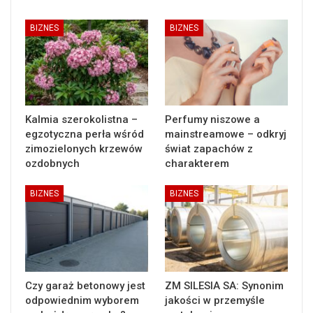
BIZNES
BIZNES
Kalmia szerokolistna –
Perfumy niszowe a
egzotyczna perła wśród
mainstreamowe – odkryj
zimozielonych krzewów
świat zapachów z
ozdobnych
charakterem
BIZNES
BIZNES
Czy garaż betonowy jest
ZM SILESIA SA: Synonim
odpowiednim wyborem
jakości w przemyśle