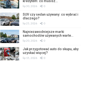
kredytem: co musisz…
lip 30, 2026
0
SUV czy sedan używany: co wybrać i
dlaczego?
lip 25, 2026
0
Najniezawodniejsze marki
samochodów używanych warte…
lip 20, 2026
0
Jak przygotować auto do skupu, aby
uzyskać więcej?
lip 15, 2026
0