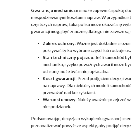
Gwarancja mechaniczna
może zapewnić spokój duc
niespodziewanymi kosztami napraw. W przypadku 
częstszych napraw, taka polisa może okazać się wyb
gwarancji mogą być znaczne, dlatego nie zawsze są 
Zakres ochrony:
Ważne jest dokładne zrozumi
pokrywać tylko wybrane części lub rodzaje us
Stan techniczny pojazdu:
Jeśli samochód by
mechanika, ryzyko poważnych awarii może by
ochronę może być mniej opłacalna.
Koszt gwarancji:
Przed podjęciem decyzji wa
na naprawy. Dla niektórych modeli samochodó
przeważać nad korzyściami.
Warunki umowy:
Należy uważnie przejrzeć w
niespodzianek.
Podsumowując, decyzja o wykupieniu gwarancji mech
przeanalizować powyższe aspekty, aby podjąć decyz