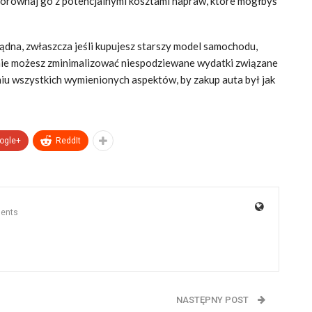
porównaj go z potencjalnymi kosztami napraw, które mógłbyś
dna, zwłaszcza jeśli kupujesz starszy model samochodu,
ronie możesz zminimalizować niespodziewane wydatki związane
iu wszystkich wymienionych aspektów, by zakup auta był jak
ogle+
ReddIt
ents
NASTĘPNY POST