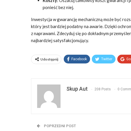
Koszty:
Oszacuj całkowity koszt gwarancji i 
ponieść bez niej.
Inwestycja w gwarancję mechaniczną może być rozsą
który jest bardziej podatny na awarie. Dzięki och
z naprawami. Zdecyduj się po dokładnym przemyślen
najbardziej satysfakcjonujący.
Udostępnij
Facebook
Twitter
Go
Skup Aut
208 Posts
0 Comm
POPRZEDNI POST