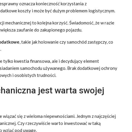
esprawny oznacza konieczność korzystania z
odatkowe koszty i może być dużym problemem logistycznym.
i mechanicznej to kolejna korzyść. Świadomość, że w razie
zwiększa zaufanie do zakupionego pojazdu.
dodatkowe
, takie jak holowanie czy samochód zastępczy, co
.
 tylko kwestia finansowa, ale i decydujący element
osiadaniem samochodu używanego. Brak dodatkowej ochrony
owych i osobistych trudności.
aniczna jest warta swojej
wiązać się z wieloma niepewnościami. Jednym z najczęściej
nicznej. Czy rzeczywiście warto inwestować w taką
o wziąć pod uwagę.