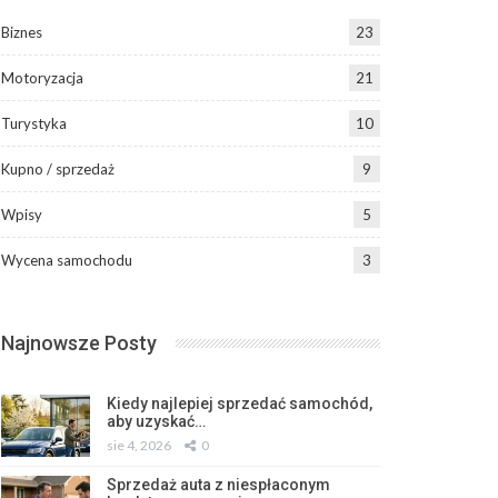
Biznes
23
Motoryzacja
21
Turystyka
10
Kupno / sprzedaż
9
Wpisy
5
Wycena samochodu
3
Najnowsze Posty
Kiedy najlepiej sprzedać samochód,
aby uzyskać…
sie 4, 2026
0
Sprzedaż auta z niespłaconym