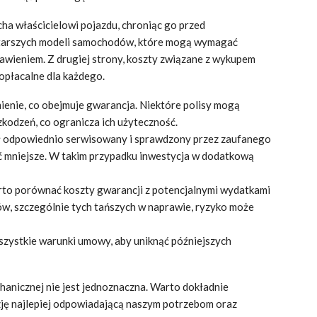
ha właścicielowi pojazdu, chroniąc go przed
starszych modeli samochodów, które mogą wymagać
awieniem. Z drugiej strony, koszty związane z wykupem
opłacalne dla każdego.
enie, co obejmuje gwarancja. Niektóre polisy mogą
zkodzeń, co ogranicza ich użyteczność.
ł odpowiednio serwisowany i sprawdzony przez zaufanego
ć mniejsze. W takim przypadku inwestycja w dodatkową
rto porównać koszty gwarancji z potencjalnymi wydatkami
w, szczególnie tych tańszych w naprawie, ryzyko może
szystkie warunki umowy, aby uniknąć późniejszych
anicznej nie jest jednoznaczna. Warto dokładnie
ję najlepiej odpowiadającą naszym potrzebom oraz